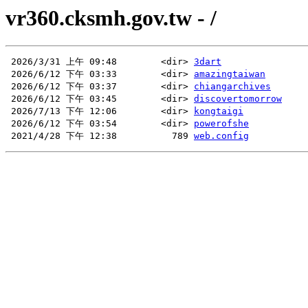
vr360.cksmh.gov.tw - /
 2026/3/31 上午 09:48        <dir> 
3dart
 2026/6/12 下午 03:33        <dir> 
amazingtaiwan
 2026/6/12 下午 03:37        <dir> 
chiangarchives
 2026/6/12 下午 03:45        <dir> 
discovertomorrow
 2026/7/13 下午 12:06        <dir> 
kongtaigi
 2026/6/12 下午 03:54        <dir> 
powerofshe
 2021/4/28 下午 12:38          789 
web.config